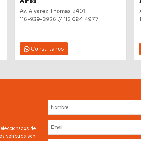
Aires
Av. Álvarez Thomas 2401
116-939-3926 // 113 684 4977
Consultanos
eleccionados de
os vehículos son