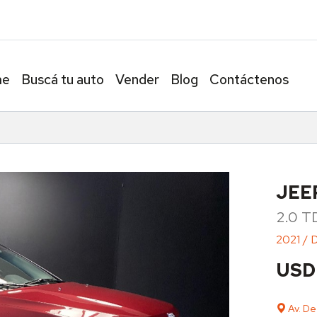
799
me
Buscá tu auto
Vender
Blog
Contáctenos
JEE
2.0 T
2021 / 
USD
Av. De