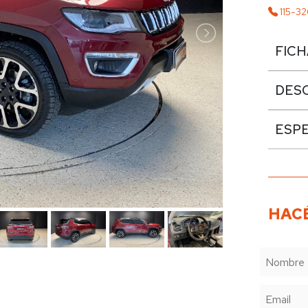
115-32
FICH
DES
ESPE
HACÉ