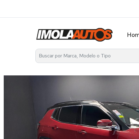
Av. Álvarez Thomas 2401 Tel. 4521-2737 / 1136031
Ho