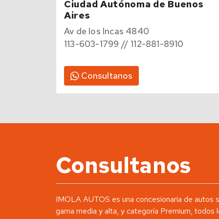
Ciudad Autónoma de Buenos
Aires
Av de los Incas 4840
113-603-1799 // 112-881-8910
Consultanos
Consultanos
IMOLA AUTOS es una concesionaria de autos s
gama media y alta, y categoría Premium, todos l