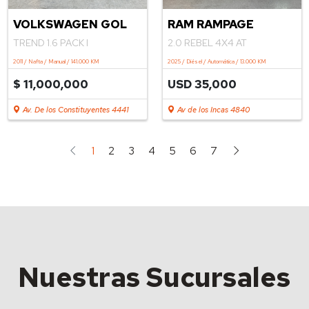
VOLKSWAGEN GOL
RAM RAMPAGE
TREND 1.6 PACK I
2.0 REBEL 4X4 AT
2011 / Nafta / Manual / 141.000 KM
2025 / Diésel / Automática / 13.000 KM
$ 11,000,000
USD 35,000
Av. De los Constituyentes 4441
Av de los Incas 4840
1
2
3
4
5
6
7
Nuestras Sucursales