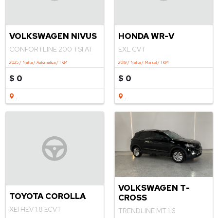
VOLKSWAGEN NIVUS
HONDA WR-V
CONFORTLINE 200 TSI AT
EXL CVT
2025 / Nafta / Automática / 1 KM
2019 / Nafta / Manual / 1 KM
$ 0
$ 0
.
.
VOLKSWAGEN T-
TOYOTA COROLLA
CROSS