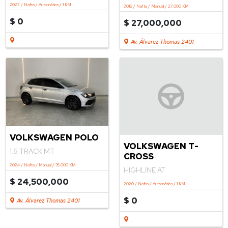
XEI HEV 1.8 ECVT
TRENDLINE MT 1.6
2022 / Nafta / Automática / 1 KM
2019 / Nafta / Manual / 27.000 KM
$ 0
$ 27,000,000
.
Av. Álvarez Thomas 2401
VOLKSWAGEN POLO
VOLKSWAGEN T-
1.6 TRACK MT
CROSS
2024 / Nafta / Manual / 35.000 KM
HIGHLINE AT
$ 24,500,000
2020 / Nafta / Automática / 1 KM
$ 0
Av. Álvarez Thomas 2401