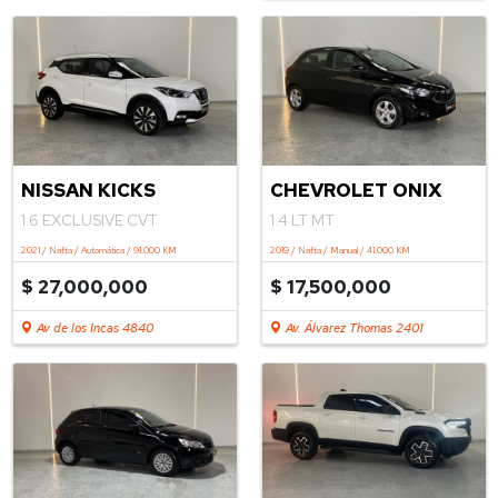
.
NISSAN KICKS
CHEVROLET ONIX
1.6 EXCLUSIVE CVT
1.4 LT MT
2021 / Nafta / Automática / 91.000 KM
2019 / Nafta / Manual / 41.000 KM
$ 27,000,000
$ 17,500,000
Av de los Incas 4840
Av. Álvarez Thomas 2401