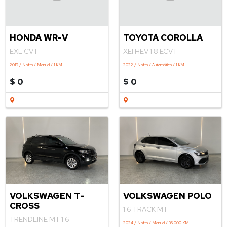
HONDA WR-V
TOYOTA COROLLA
EXL CVT
XEI HEV 1.8 ECVT
2019 / Nafta / Manual / 1 KM
2022 / Nafta / Automática / 1 KM
$ 0
$ 0
.
.
VOLKSWAGEN POLO
VOLKSWAGEN T-
CROSS
1.6 TRACK MT