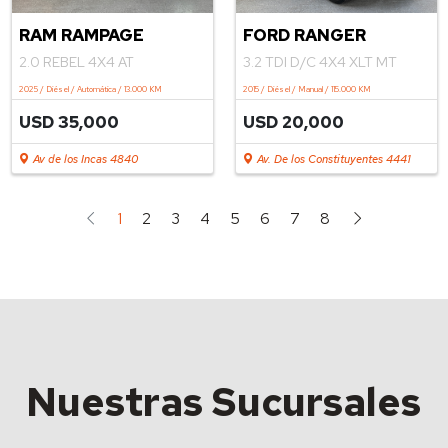
RAM RAMPAGE
FORD RANGER
2.0 REBEL 4X4 AT
3.2 TDI D/C 4X4 XLT MT
2025 / Diésel / Automática / 13.000 KM
2015 / Diésel / Manual / 115.000 KM
USD 35,000
USD 20,000
Av de los Incas 4840
Av. De los Constituyentes 4441
1
2
3
4
5
6
7
8
Nuestras Sucursales