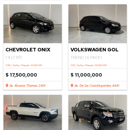
.
CHEVROLET ONIX
VOLKSWAGEN GOL
1.4 LT MT
TREND 1.6 PACK I
2019 / Nafta / Manual / 41.000 KM
2011 / Nafta / Manual / 141.000 KM
$ 17,500,000
$ 11,000,000
Av. Álvarez Thomas 2401
Av. De los Constituyentes 4441