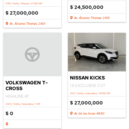
TRENDLINE MT 1.6
2024 / Nafta / Manual / 35.000 KM
2019 / Nafta / Manual / 27.000 KM
$ 24,500,000
$ 27,000,000
Av. Álvarez Thomas 2401
Av. Álvarez Thomas 2401
NISSAN KICKS
VOLKSWAGEN T-
1.6 EXCLUSIVE CVT
CROSS
2021 / Nafta / Automática / 91.000 KM
HIGHLINE AT
$ 27,000,000
2020 / Nafta / Automática / 1 KM
$ 0
Av de los Incas 4840