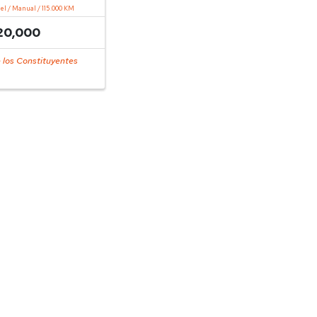
sel / Manual / 115.000 KM
20,000
 los Constituyentes