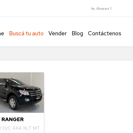
799
me
Buscá tu auto
Vender
Blog
Contáctenos
 RANGER
DI D/C 4X4 XLT MT