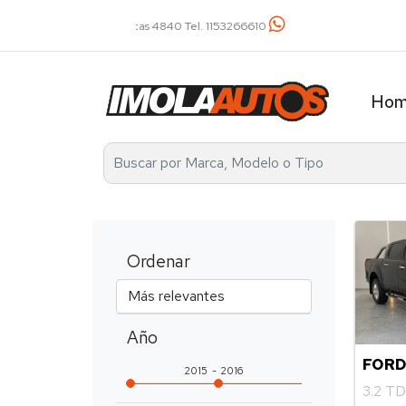
Av. Álvarez Thomas 2401 Tel. 4521-2737 / 1136031
Ho
Ordenar
Año
FORD
2015
2016
3.2 T