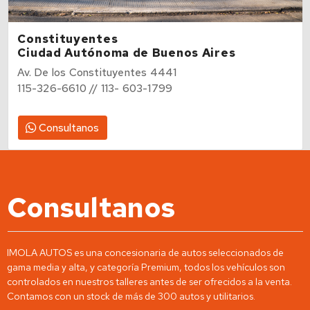
Constituyentes
Ciudad Autónoma de Buenos Aires
Av. De los Constituyentes 4441
115-326-6610 // 113- 603-1799
Consultanos
Consultanos
IMOLA AUTOS es una concesionaria de autos seleccionados de
gama media y alta, y categoría Premium, todos los vehículos son
controlados en nuestros talleres antes de ser ofrecidos a la venta.