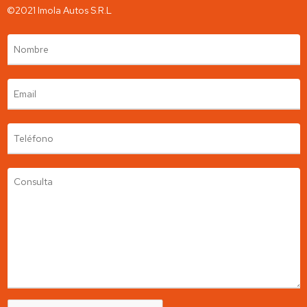
Contamos con un stock de más de 300 autos y utilitarios.
©2021 Imola Autos S.R.L