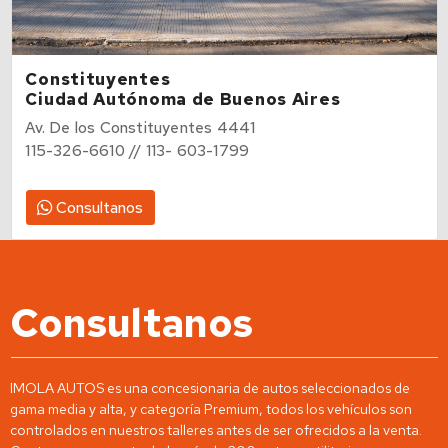
Constituyentes
Ciudad Autónoma de Buenos Aires
Av. De los Constituyentes 4441
115-326-6610 // 113- 603-1799
Consultanos
Consultanos
IMOLA AUTOS es una concesionaria de autos seleccionados de
gama media y alta, y categoría Premium, todos los vehículos son
controlados en nuestros talleres antes de ser ofrecidos a la venta.