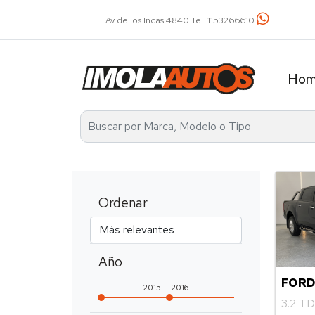
Av. Álvarez Th
Ho
Ordenar
Año
FORD
2015
2016
3.2 T