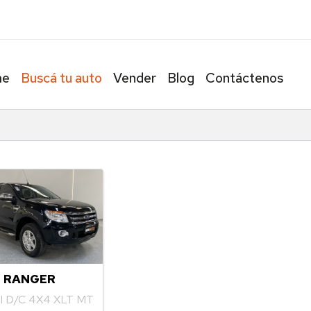
omas 2401 Tel. 4521-2737 / 1136031799
me
Buscá tu auto
Vender
Blog
Contáctenos
 RANGER
DI D/C 4X4 XLT MT