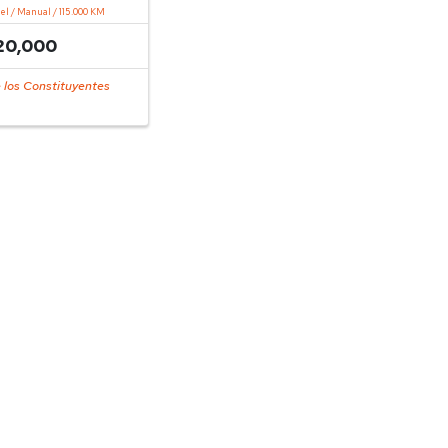
sel / Manual / 115.000 KM
20,000
 los Constituyentes