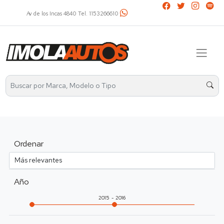
3266610
Av. Álvarez Thomas 2401 Tel. 4521-2737 / 1136
Ordenar
Año
2015
2016