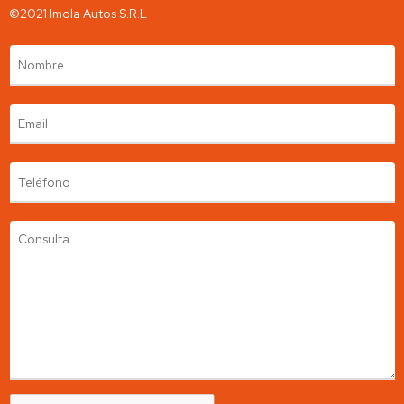
Contamos con un stock de más de 300 autos y utilitarios.
©2021 Imola Autos S.R.L