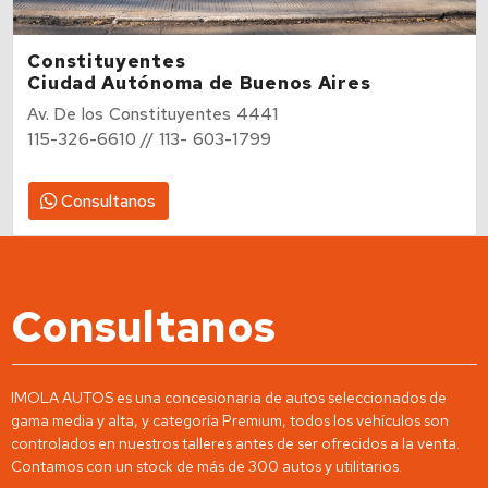
Constituyentes
Ciudad Autónoma de Buenos Aires
Av. De los Constituyentes 4441
115-326-6610 // 113- 603-1799
Consultanos
Consultanos
IMOLA AUTOS es una concesionaria de autos seleccionados de
gama media y alta, y categoría Premium, todos los vehículos son
controlados en nuestros talleres antes de ser ofrecidos a la venta.