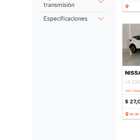
transmisión
.
Especificaciones
NISS
1.6 E
2021 / Naft
$ 27,
Av de 