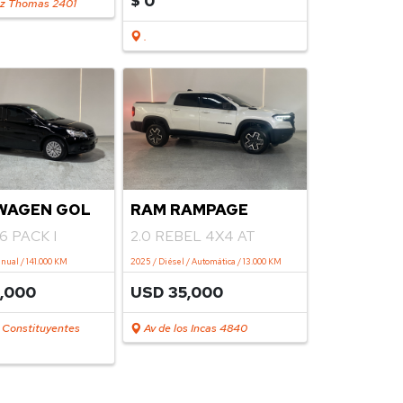
$ 0
ez Thomas 2401
.
WAGEN GOL
RAM RAMPAGE
6 PACK I
2.0 REBEL 4X4 AT
anual / 141.000 KM
2025 / Diésel / Automática / 13.000 KM
0,000
USD 35,000
s Constituyentes
Av de los Incas 4840