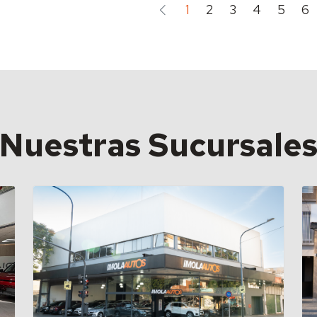
1
2
3
4
5
6
Nuestras Sucursale