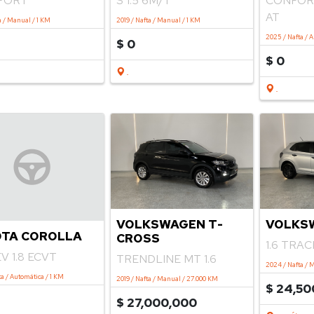
SPORT
S 1.5 6M/T
CONFORT
AT
a / Manual / 1 KM
2019 / Nafta / Manual / 1 KM
2025 / Nafta / 
$ 0
$ 0
.
.
VOLKS
VOLKSWAGEN T-
TA COROLLA
CROSS
1.6 TRA
EV 1.8 ECVT
TRENDLINE MT 1.6
2024 / Nafta / 
a / Automática / 1 KM
2019 / Nafta / Manual / 27.000 KM
$ 24,50
$ 27,000,000