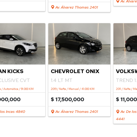
Av. Álvar
Av. Álvarez Thomas 2401
AN KICKS
CHEVROLET ONIX
VOLKS
XCLUSIVE CVT
1.4 LT MT
TREND 1.
a / Automática / 91.000 KM
2019 / Nafta / Manual / 41.000 KM
2011 / Nafta / M
000,000
$ 17,500,000
$ 11,00
los Incas 4840
Av. Álvarez Thomas 2401
Av. De lo
4441