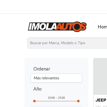
Av. Álvarez Thomas 2401 Tel. 4521-2737 / 1136031
Ho
Ordenar
Año
2006
2026
JEEP