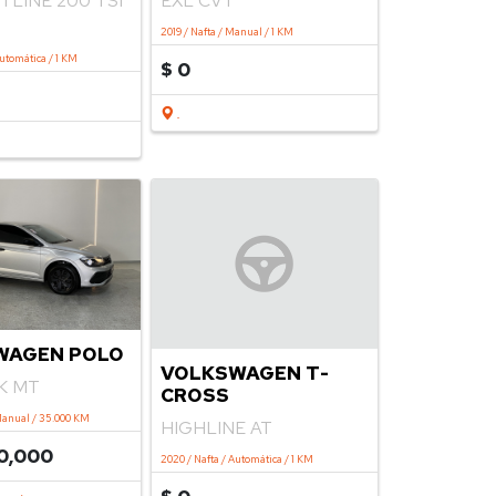
LINE 200 TSI
EXL CVT
2019 / Nafta / Manual / 1 KM
Automática / 1 KM
$ 0
.
WAGEN POLO
VOLKSWAGEN T-
CK MT
CROSS
Manual / 35.000 KM
HIGHLINE AT
0,000
2020 / Nafta / Automática / 1 KM