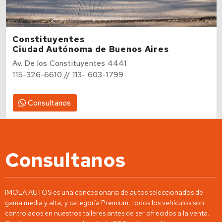
Constituyentes
Ciudad Autónoma de Buenos Aires
Av. De los Constituyentes 4441
115-326-6610 // 113- 603-1799
Consultanos
Consultanos
IMOLA AUTOS es una concesionaria de autos seleccionados de
gama media y alta, y categoría Premium, todos los vehículos son
controlados en nuestros talleres antes de ser ofrecidos a la venta.