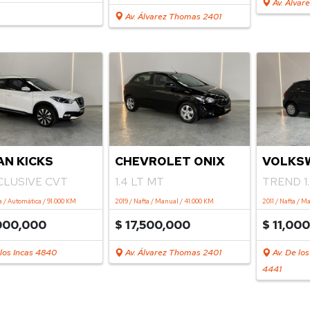
Av. Álvar
Av. Álvarez Thomas 2401
AN KICKS
CHEVROLET ONIX
VOLKS
XCLUSIVE CVT
1.4 LT MT
TREND 1.
a / Automática / 91.000 KM
2019 / Nafta / Manual / 41.000 KM
2011 / Nafta / M
000,000
$ 17,500,000
$ 11,00
los Incas 4840
Av. Álvarez Thomas 2401
Av. De lo
4441