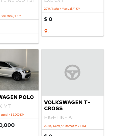
LINE 200 TSI
EXL CVT
2019 / Nafta / Manual / 1 KM
Automática / 1 KM
$ 0
.
WAGEN POLO
VOLKSWAGEN T-
CK MT
CROSS
Manual / 35.000 KM
HIGHLINE AT
0,000
2020 / Nafta / Automática / 1 KM