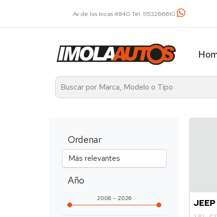
Av. Álvarez Thomas 2401 Tel. 4521-2737 / 113
Ho
Ordenar
Año
2006
2026
JEEP