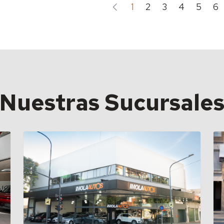
1
2
3
4
5
6
Nuestras Sucursale