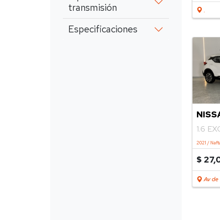
transmisión
.
Especificaciones
NISS
1.6 E
2021 / Naft
$ 27,
Av de 