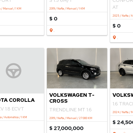
SPORT
S 1.5 6M/T
CONFORT
AT
a / Manual / 1 KM
2019 / Nafta / Manual / 1 KM
2025 / Nafta / 
$ 0
$ 0
.
.
VOLKS
VOLKSWAGEN T-
TA COROLLA
CROSS
1.6 TRA
EV 1.8 ECVT
TRENDLINE MT 1.6
2024 / Nafta / 
a / Automática / 1 KM
2019 / Nafta / Manual / 27.000 KM
$ 24,50
$ 27,000,000