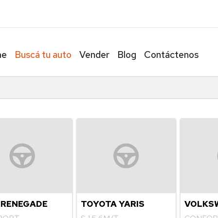
6031799
me
Buscá tu auto
Vender
Blog
Contáctenos
 RENEGADE
TOYOTA YARIS
VOLKS