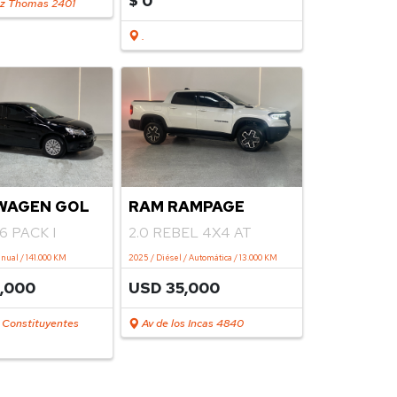
$ 0
ez Thomas 2401
.
WAGEN GOL
RAM RAMPAGE
6 PACK I
2.0 REBEL 4X4 AT
anual / 141.000 KM
2025 / Diésel / Automática / 13.000 KM
0,000
USD 35,000
s Constituyentes
Av de los Incas 4840