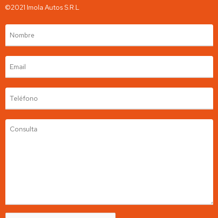
Contamos con un stock de más de 300 autos y utilitarios.
©2021 Imola Autos S.R.L