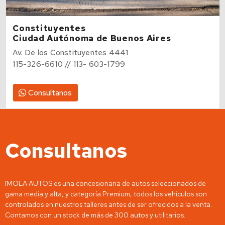
Constituyentes
Ciudad Autónoma de Buenos Aires
Av. De los Constituyentes 4441
115-326-6610 // 113- 603-1799
Consultanos
Consultanos
IMOLA AUTOS es una concesionaria de autos seleccionados de
gama media y alta, y categoría Premium, todos los vehículos son
controlados en nuestros talleres antes de ser ofrecidos a la venta.