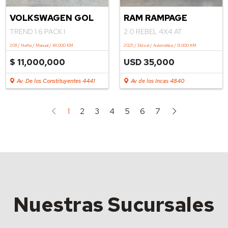
VOLKSWAGEN GOL
RAM RAMPAGE
TREND 1.6 PACK I
2.0 REBEL 4X4 AT
2011 / Nafta / Manual / 141.000 KM
2025 / Diésel / Automática / 13.000 KM
$ 11,000,000
USD 35,000
Av. De los Constituyentes 4441
Av de los Incas 4840
1
2
3
4
5
6
7
Nuestras Sucursales