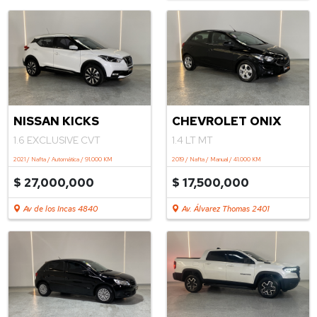
.
NISSAN KICKS
CHEVROLET ONIX
1.6 EXCLUSIVE CVT
1.4 LT MT
2021 / Nafta / Automática / 91.000 KM
2019 / Nafta / Manual / 41.000 KM
$ 27,000,000
$ 17,500,000
Av de los Incas 4840
Av. Álvarez Thomas 2401