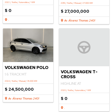
XEI HEV 1.8 ECVT
TRENDLINE MT 1.6
2022 / Nafta / Automática / 1 KM
2019 / Nafta / Manual / 27.000 KM
$ 0
$ 27,000,000
.
Av. Álvarez Thomas 2401
VOLKSWAGEN POLO
VOLKSWAGEN T-
1.6 TRACK MT
CROSS
2024 / Nafta / Manual / 35.000 KM
HIGHLINE AT
$ 24,500,000
2020 / Nafta / Automática / 1 KM
$ 0
Av. Álvarez Thomas 2401