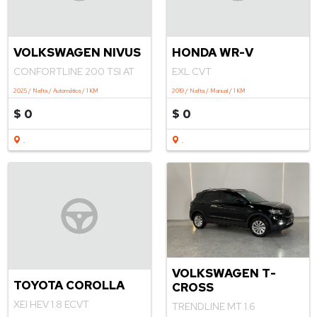
VOLKSWAGEN NIVUS
HONDA WR-V
CONFORTLINE 200 TSI AT
EXL CVT
2025 / Nafta / Automática / 1 KM
2019 / Nafta / Manual / 1 KM
$ 0
$ 0
.
.
VOLKSWAGEN T-
TOYOTA COROLLA
CROSS