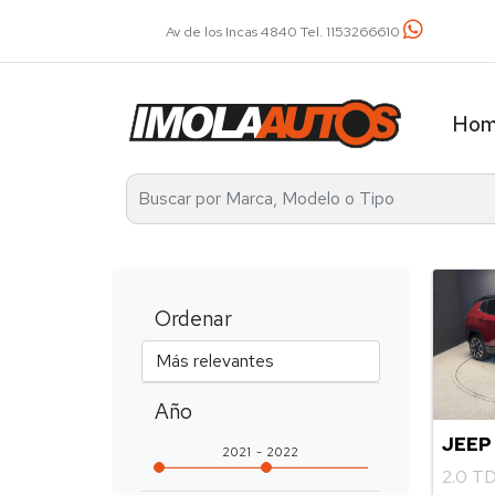
Av de los Incas 4840 Tel. 1153266610
Ho
Ordenar
Año
JEEP
2021
2022
2.0 T