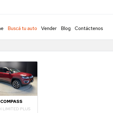
Av. Álvarez 
me
Buscá tu auto
Vender
Blog
Contáctenos
 COMPASS
DI LIMITED PLUS