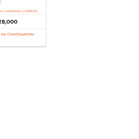
T
sel / Automática / 24.000 KM
28,000
 los Constituyentes