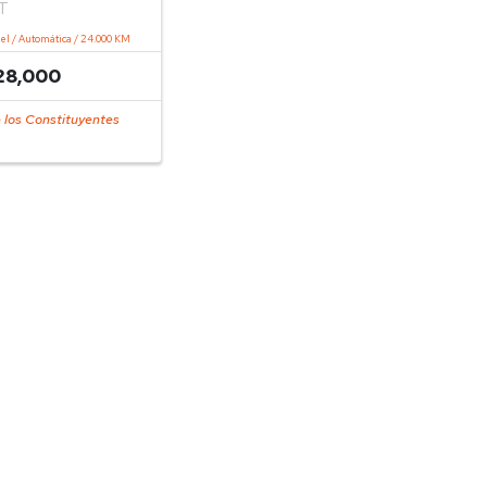
T
sel / Automática / 24.000 KM
28,000
 los Constituyentes