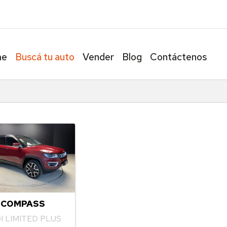
Av. Álvarez 
me
Buscá tu auto
Vender
Blog
Contáctenos
 COMPASS
DI LIMITED PLUS