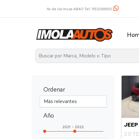
Av de los Incas 4840 Tel. 1153266610
Ho
Ordenar
Año
JEEP
2021
2022
2.0 T