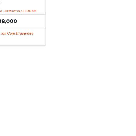
T
sel / Automática / 24.000 KM
28,000
 los Constituyentes