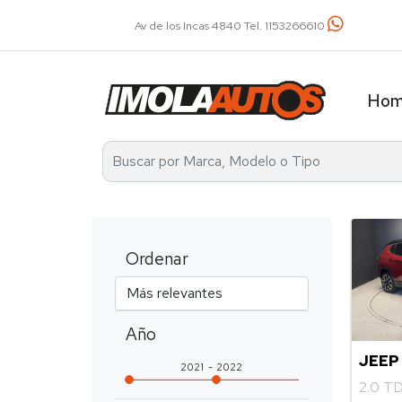
Av de los Incas 4840 Tel. 1153266610
Ho
Ordenar
Año
JEEP
2021
2022
2.0 T