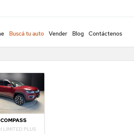
Av. Álvarez 
me
Buscá tu auto
Vender
Blog
Contáctenos
 COMPASS
DI LIMITED PLUS