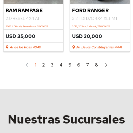
RAM RAMPAGE
FORD RANGER
2.0 REBEL 4X4 AT
3.2 TDI D/C 4X4 XLT MT
2025 / Diésel / Automática / 13.000 KM
2015 / Diésel / Manual / 115.000 KM
USD 35,000
USD 20,000
Av de los Incas 4840
Av. De los Constituyentes 4441
1
2
3
4
5
6
7
8
Nuestras Sucursales