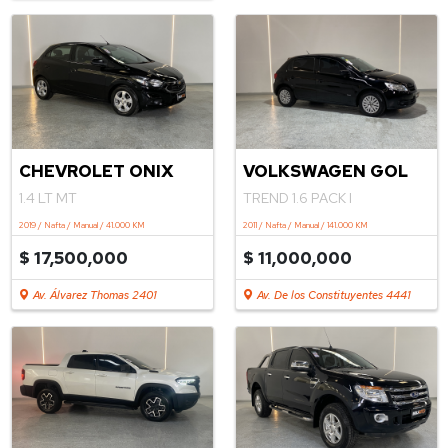
.
CHEVROLET ONIX
VOLKSWAGEN GOL
1.4 LT MT
TREND 1.6 PACK I
2019 / Nafta / Manual / 41.000 KM
2011 / Nafta / Manual / 141.000 KM
$ 17,500,000
$ 11,000,000
Av. Álvarez Thomas 2401
Av. De los Constituyentes 4441