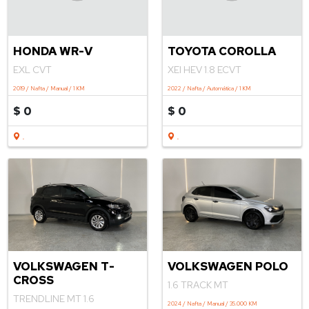
HONDA WR-V
TOYOTA COROLLA
EXL CVT
XEI HEV 1.8 ECVT
2019 / Nafta / Manual / 1 KM
2022 / Nafta / Automática / 1 KM
$ 0
$ 0
.
.
VOLKSWAGEN POLO
VOLKSWAGEN T-
CROSS
1.6 TRACK MT