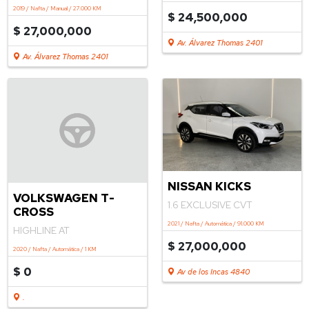
TRENDLINE MT 1.6
2024 / Nafta / Manual / 35.000 KM
2019 / Nafta / Manual / 27.000 KM
$ 24,500,000
$ 27,000,000
Av. Álvarez Thomas 2401
Av. Álvarez Thomas 2401
NISSAN KICKS
VOLKSWAGEN T-
1.6 EXCLUSIVE CVT
CROSS
2021 / Nafta / Automática / 91.000 KM
HIGHLINE AT
$ 27,000,000
2020 / Nafta / Automática / 1 KM
$ 0
Av de los Incas 4840